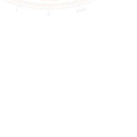
L'ensemble des illustrations de ce site est
protégé par le droit d'auteur.
Toute reproduction est strictement interdite.
Mentions légales |
Politique de
Confidentialité | CGV
© 2024 par Fanny TIXIER
immatriculée au registre des artistes auteurs
sous le numéro: 748000007204616077