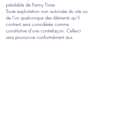
préalable de Fanny Tixier.
Toute exploitation non autorisée du site ou
de l’un quelconque des éléments qu’il
contient sera considérée comme
constitutive d’une contrefaçon. Celle-ci
sera poursuivie conformément aux
dispositions des articles L.335-2 et
suivants du Code de Propriété
Intellectuelle.
6. Limitations de
responsabilité
Fanny Tixier ne pourra être tenue
responsable des dommages directs et
indirects causés au matériel de l’utilisateur,
lors de l’accès au site
www.fanny-
tixier.com
, et résultant soit de l’utilisation
d’un matériel ne répondant pas aux
spécifications indiquées au point 4, soit